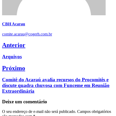
CBH Acarau
comite.acarau@cogerh.com.br
Navegação
Anterior
de
Previous
Arquivos
Post
post:
Próximo
Next
Comitê do Acaraú avalia recursos do Procomitês e
post:
discute quadra chuvosa com Funceme em Reunião
Extraordinária
Deixe um comentário
O seu endereço de e-mail não será publicado.
Campos obrigatórios