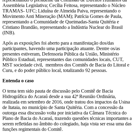
Assembleia Legislativa; Cecília Feitosa, representando o Núcleo
TRAMAS- UFC; Liduína de Almeida Paiva, representando o
Movimento Anti Mineração (MAM); Patrícia Gomes de Paula,
representando a Comunidade de Queimadas-Santa Quitéria e
Cristiano Brandão, representando a Indústria Nuclear do Brasil
(INB).
Após as exposições foi aberto para a manifestação dos/das
participantes, havendo uma participação atuante. Dentre os/as
presentes estiveram, Defensoria Pública da União, Ministério
Público Estadual, representantes das comunidades locais, CUT,
MST sociedade civil, membros dos Comitês de Bacia do Litoral e
Curu, e do poder público local, totalizando 92 pessoas.
Entenda o caso
O tema tem sido pauta de discussão pelo Comitê de Bacia
Hidrográfica do Acaraú desde a sua 42ª Reunião Ordinária,
realizada em setembro de 2016, onde tratou dos impactos da Usina
de Itataia, no município de Santa Quitéria. Com a concessão da
outorga essa discussão volta por iniciativa da Câmara Técnica do
Plano de Bacia do Acaraú, trazendo questões técnicas importantes a
serem refletidas no âmbito do colegiado, haja vista ser essa uma das
funções regimentais do Comitê.