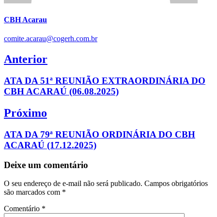
CBH Acarau
comite.acarau@cogerh.com.br
Navegação
Anterior
de
Previous
ATA DA 51ª REUNIÃO EXTRAORDINÁRIA DO
Post
post:
CBH ACARAÚ (06.08.2025)
Próximo
Next
ATA DA 79ª REUNIÃO ORDINÁRIA DO CBH
post:
ACARAÚ (17.12.2025)
Deixe um comentário
O seu endereço de e-mail não será publicado.
Campos obrigatórios
são marcados com
*
Comentário
*