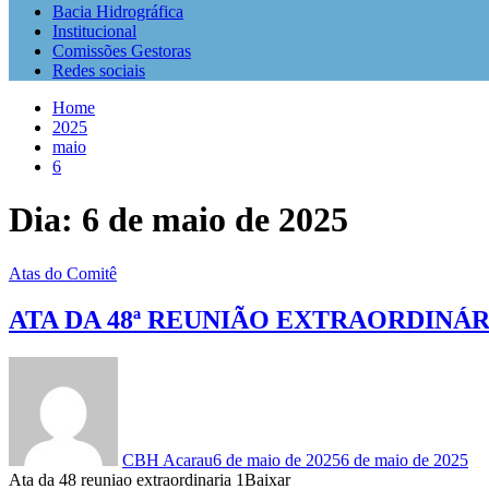
Bacia Hidrográfica
Institucional
Comissões Gestoras
Redes sociais
Home
2025
maio
6
Dia:
6 de maio de 2025
Atas do Comitê
ATA DA 48ª REUNIÃO EXTRAORDINÁRI
CBH Acarau
6 de maio de 2025
6 de maio de 2025
Ata da 48 reuniao extraordinaria 1Baixar